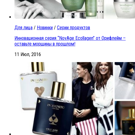
Для лица
/
Новинки
/
Серии продуктов
Инновационная серия “NovAge Ecollagen” от Орифлейм –
оставьте морщины в прошлом!
11 Июл, 2016