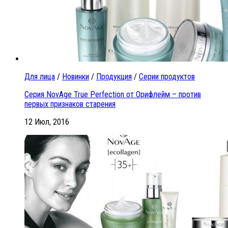
Для лица
/
Новинки
/
Продукция
/
Серии продуктов
Серия NovAge True Perfection от Орифлейм – против
первых признаков старения
12 Июл, 2016