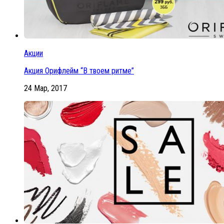
Акции
Акция Орифлейм “В твоем ритме”
24 Мар, 2017