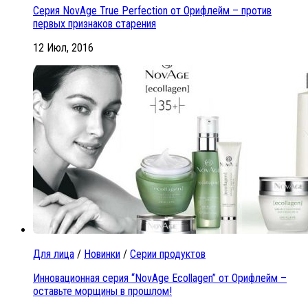
Серия NovAge True Perfection от Орифлейм – против
первых признаков старения
12 Июл, 2016
Для лица
/
Новинки
/
Серии продуктов
Инновационная серия “NovAge Ecollagen” от Орифлейм –
оставьте морщины в прошлом!