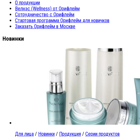
О продукции
Велнэс (Wellness) от Орифлейм
Сотрудничество с Орифлейм
Стартовая программа Орифлейм для новичков
Заказать Орифлейм в Москве
Новинки
Для лица
/
Новинки
/
Продукция
/
Серии продуктов