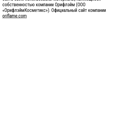
собственностью компании Орифлэйм (ООО
«ОрифлэймКосметикс»). Официальный сайт компании
оriflаme.соm