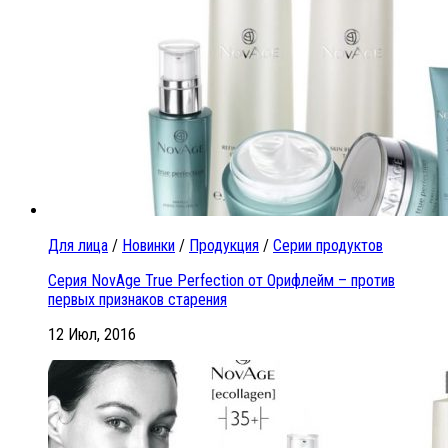
Для лица
/
Новинки
/
Продукция
/
Серии продуктов
Серия NovAge True Perfection от Орифлейм – против
первых признаков старения
12 Июл, 2016