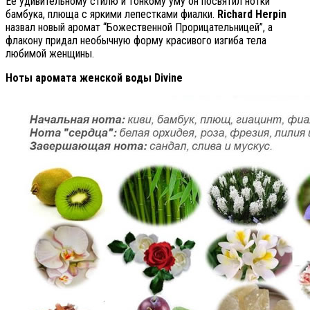
Ее удивительному стилю и тонкому уму он посвятил нотки
бамбука, плюща с яркими лепестками фиалки.
Richard
Herpin
назвал новый аромат “Божественной Прорицательницей”, а
флакону придал необычную форму красивого изгиба тела
любимой женщины.
Ноты аромата женской воды
Divine