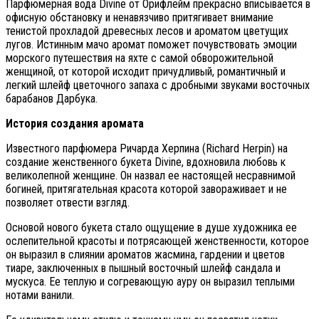
Парфюмерная вода Divine от Орифлейм прекрасно вписывается в
офисную обстановку и ненавязчиво притягивает внимание
тенистой прохладой древесных лесов и ароматом цветущих
лугов. Истинным мачо аромат поможет почувствовать эмоции
морского путешествия на яхте с самой обворожительной
женщиной, от которой исходит причудливый, романтичный и
легкий шлейф цветочного запаха с дробными звуками восточных
барабанов Дарбука.
История создания аромата
Известного парфюмера Ричарда Херпина (Richard Herpin) на
создание женственного букета Divine, вдохновила любовь к
великолепной женщине
. Он назвал ее настоящей несравнимой
богиней, притягательная красота которой завораживает и не
позволяет отвести взгляд.
Основой нового букета стало ощущение в душе художника ее
ослепительной красоты и потрясающей женственности, которое
он выразил в слиянии ароматов жасмина, гардении и цветов
тиаре, заключенных в пышный восточный шлейф сандала и
мускуса. Ее теплую и согревающую ауру он выразил теплыми
нотами ванили.