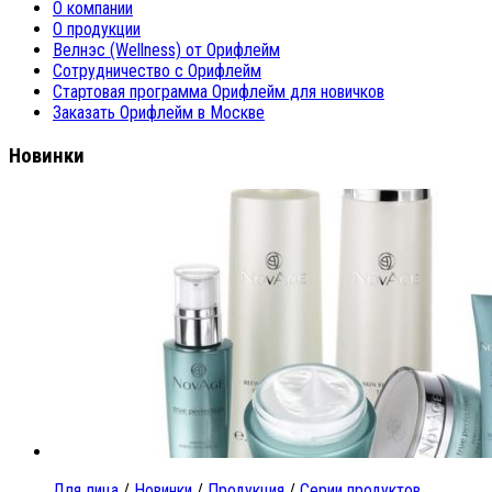
О компании
О продукции
Велнэс (Wellness) от Орифлейм
Сотрудничество с Орифлейм
Стартовая программа Орифлейм для новичков
Заказать Орифлейм в Москве
Новинки
Для лица
/
Новинки
/
Продукция
/
Серии продуктов