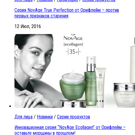
Серия NovAge True Perfection от Орифлейм – против
первых признаков старения
12 Июл, 2016
Для лица
/
Новинки
/
Серии продуктов
Инновационная серия “NovAge Ecollagen” от Орифлейм –
оставьте морщины в прошлом!