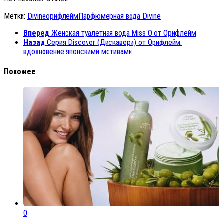
Метки:
Divine
орифлейм
Парфюмерная вода Divine
Вперед
Женская туалетная вода Miss O от Орифлейм
Назад
Серия Discover (Дискавери) от Орифлейм:
вдохновение японскими мотивами
Похожее
0