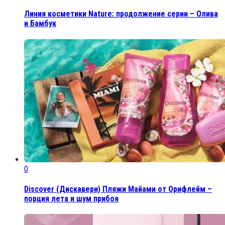
Линия косметики Nature: продолжение серии – Олива
и Бамбук
0
Discover (Дискавери) Пляжи Майами от Орифлейм –
порция лета и шум прибоя