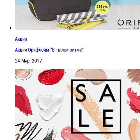
Акции
Акция Орифлейм “В твоем ритме”
24 Мар, 2017