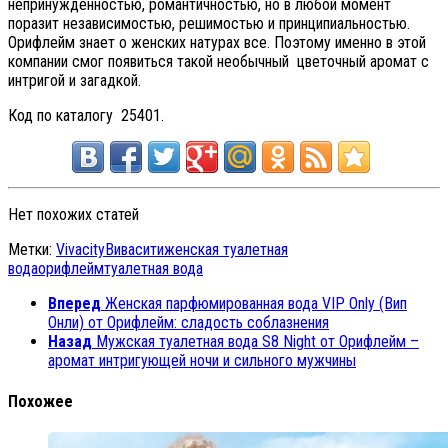
непринужденностью, романтичностью, но в любой момент
поразит независимостью, решимостью и принципиальностью.
Орифлейм знает о женских натурах все. Поэтому именно в этой
компании смог появиться такой необычный цветочный аромат с
интригой и загадкой.
Код по каталогу 25401.
Нет похожих статей
Метки:
Vivacity
Вивасити
женская туалетная
вода
орифлейм
туалетная вода
Вперед
Женская парфюмированная вода VIP Only (Вип
Онли) от Орифлейм: сладость соблазнения
Назад
Мужская туалетная вода S8 Night от Орифлейм –
аромат интригующей ночи и сильного мужчины
Похожее