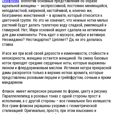
Орифлейм
. Воплотив основные представления об образе
идеальной женщины – экспрессивной, постоянно меняющейся,
неподвластной, капризной, настойчивой, и, конечно же,
безгранично женственной – в аромате, который относится к
цветочной группе. Но это не означает, что нежные нотки милых
растений будут делать туалетную воду сладкой, умиляющей и
гламурной. Нет, Мари основной акцент сделала на нетипичные
для дам компоненты. Речь идет о мускусе, амбре и ветивере.
Неожиданно? Нестандартно? Цепляет? Да, на это делалась
ставка.
И все же при всей своей дерзости и изменчивости, стойкости и
непокорности, женщина остается женщиной. На смену базовых
ноток приходят средние сердечные ноты, которые выражены
пионом и флердоранжевым маслом. Истинная натура прекрасной
дамы раскроется только в верхних нотках аромата, которые
представлены розовыми перцем и грейпфрутом, сочным и ярким
мандарином.
Флакон имеет интересное решение по форме, цвету и рисунку.
Параллелепипед в розовых тонах с одной стороны прост в
исполнении, а с другой стороны – все гениальное без излишеств.
Все грани флакона украшены узорами с геометрической
стилизацией. Оригинально, просто, при этом изысканно и