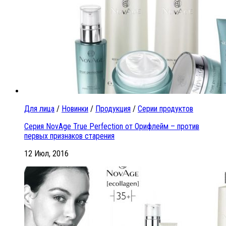
Для лица
/
Новинки
/
Продукция
/
Серии продуктов
Серия NovAge True Perfection от Орифлейм – против
первых признаков старения
12 Июл, 2016