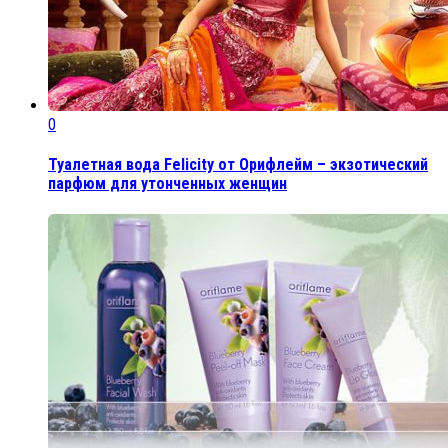
0
Туалетная вода Felicity от Орифлейм – экзотический
парфюм для утонченных женщин