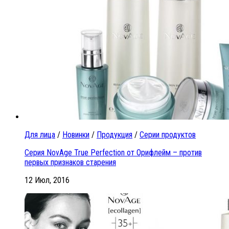
Для лица
/
Новинки
/
Продукция
/
Серии продуктов
Серия NovAge True Perfection от Орифлейм – против
первых признаков старения
12 Июл, 2016